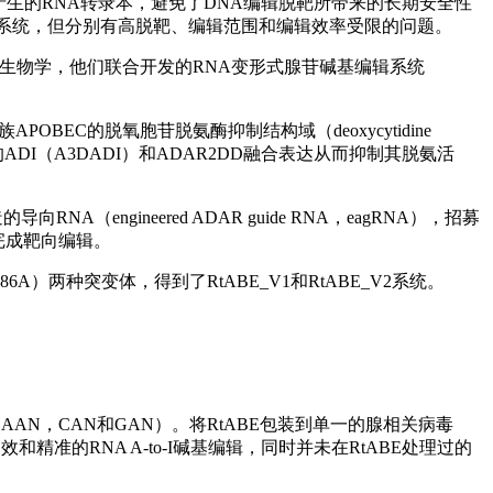
产生的RNA转录本，避免了DNA编辑脱靶所带来的长期安全性
to-I）的编辑系统，但分别有高脱靶、编辑范围和编辑效率受限的问题。
生物学，他们联合开发的RNA变形式腺苷碱基编辑系统
EC的脱氧胞苷脱氨酶抑制结构域（deoxycytidine
EC3蛋白的ADI（A3DADI）和ADAR2DD融合表达从而抑制其脱氨活
ngineered ADAR guide RNA，eagRNA），招募
，完成靶向编辑。
86A）两种突变体，得到了RtABE_V1和RtABE_V2系统。
AN，CAN和GAN）。将RtABE包装到单一的腺相关病毒
和精准的RNA A-to-I碱基编辑，同时并未在RtABE处理过的