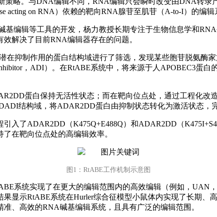
新策略。与DNA编辑不同，RNA编辑只会瞬时改变由DNA转录
inase acting on RNA）依赖的靶向RNA腺苷至肌苷（A-
碱基编辑等工具的开发，杨力教授长期专注于生物信息学和RNA
有效解决了目前RNA编辑器存在的问题。
潜在抑制作用的蛋白结构域进行了筛选，发现某些胞苷脱氨酶家族APOB
ADAR inhibitor，ADI）。在RtABE系统中，将来源于人APOB
2DD蛋白保持无活性状态；而在靶向位点处，通过工程化改造的导向RNA（e
A3DADI结构域，将ADAR2DD蛋白由抑制状态转化为激活状态
DAR2DD（K475Q+E488Q）和ADAR2DD（K475I+S4
保持了在靶向位点处的高编辑效率。
图1：RtABE工作机制示意图
tABE系统实现了在更大的编辑范围内的高效编辑（例如，UAN，A
果显示RtABE系统在Hurler综合征模型小鼠体内实现了长期、高效
种精准、高效的RNA碱基编辑系统，且具有广泛的编辑范围。