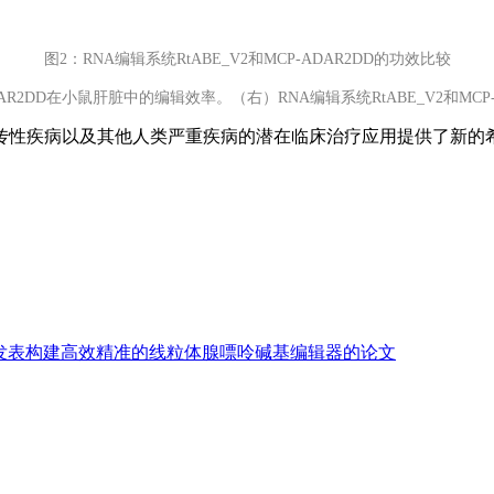
图2：RNA编辑系统RtABE_V2和MCP-ADAR2DD的功效比较
ADAR2DD在小鼠肝脏中的编辑效率。（右）RNA编辑系统RtABE_V2和M
遗传性疾病以及其他人类严重疾病的潜在临床治疗应用提供了新的
echnol发表构建高效精准的线粒体腺嘌呤碱基编辑器的论文