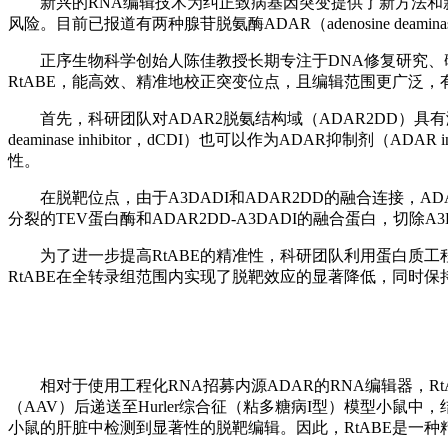
新兴的RNA编辑技术为纠正致病基因突变提供了新方法和
风险。目前已报道有两种腺苷脱氨酶ADAR（adenosine deam
正序生物科学创始人陈佳教授长期专注于DNA修复研究、
RtABE，能高效、精准地校正突变位点，且编辑范围更广泛，
首先，科研团队对ADAR2脱氨结构域（ADAR2DD）具有
deaminase inhibitor，dCDI）也可以作为ADAR抑制剂（
性。
在脱靶位点，由于A3DADI和ADAR2DD的融合连接，ADAR
分裂的TEV蛋白酶和ADAR2DD-A3DADI的融合蛋白，切除
为了进一步提高RtABE的精准性，科研团队利用蛋白质工程引入了A
RtABE在全转录组范围内实现了脱靶效应的显著降低，同时
相对于使用工程化RNA招募内源ADAR的RNA编辑器，R
（AAV）后递送至Hurler综合征（粘多糖病I型）模型小鼠中，结
小鼠的肝脏中检测到显著性的脱靶编辑。因此，RtABE是一