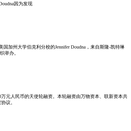
 Doudna因为发现
自美国加州大学伯克利分校的Jennifer Doudna，来自斯隆-凯特琳
同组织举办。
00万元人民币的天使轮融资。本轮融资由万物资本、联新资本共
权协议。