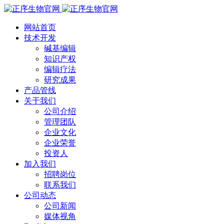
网站首页
技术开发
碱基编辑
知识产权
编辑疗法
研究成果
产品管线
关于我们
公司介绍
管理团队
企业文化
企业荣誉
投资人
加入我们
招聘岗位
联系我们
公司动态
公司新闻
媒体视角