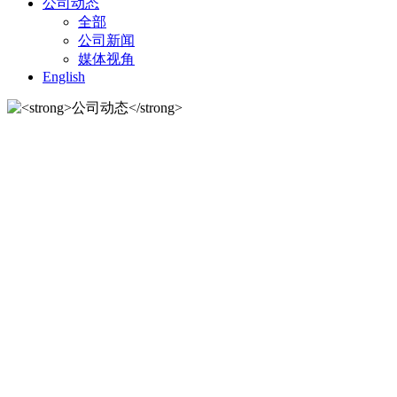
公司动态
全部
公司新闻
媒体视角
English
公司动态
公司动态