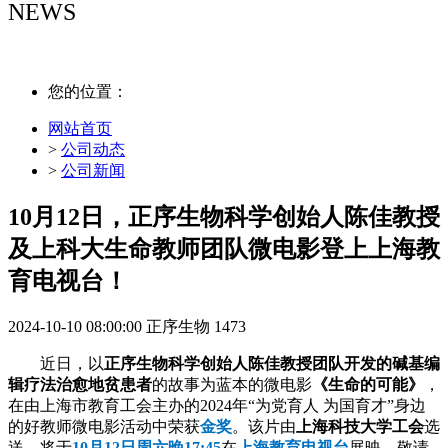
NEWS
NEWS
您的位置：
网站首页
>
公司动态
>
公司新闻
10月12日，正序生物科学创始人陈佳教授
及上科大生命教师团队微电影登上上海教
育电视台！
2024-10-10 08:00:00
正序生物
1473
近日，以
正序生物科学创始人陈佳教授团队开发的碱基编
辑疗法治愈地贫患者
的故事为蓝本的微电影
《生命的可能》
，
在由上海市教育工会主办的2024年“为党育人 为国育才”身边
的好教师微电影活动中荣获
金奖
。该片由
上海科技大学工会
选
送，将于
10月12日周六晚17:45
在
上海教育电视台
展映，敬请