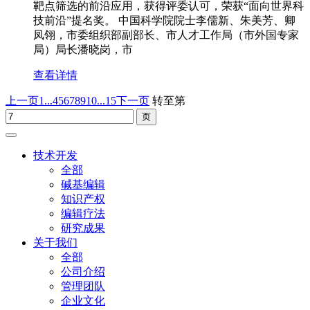
靶点筛选的前沿应用，获得评委认可，荣获“面向世界科
技前沿”提名奖。 中国科学院院士李儒新、朱美芳、卿
凤翎，市委组织部副部长、市人才工作局（市外国专家
局）局长潘晓岗，市
查看详情
上一页
1...
4
5
6
7
8
9
10
...15
下一页
转至第
技术开发
全部
碱基编辑
知识产权
编辑疗法
研究成果
关于我们
全部
公司介绍
管理团队
企业文化